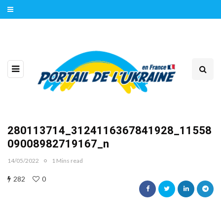
280113714_3124116367841928_11558
09008982719167_n
14/05/2022
1 Mins read
282
0