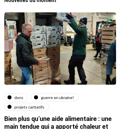
Nouvelles du moment
dons
guerre en ukraine!
a
projets caritatifs
Quat
Bien plus qu’une aide alimentaire : une
22/02/2
main tendue qui a apporté chaleur et