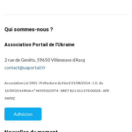
Qui sommes-nous ?
Association Portail de l'Ukraine
2 rue de Genêts, 59650 Villeneuve d’Ascq
contact@uaportail.fr
Association Loi 1901 - Préfecture du Nord 31/08/2014 - J.O. du
13/09/2014 RNA n° W595023974 - SIRET 821 411 378 00028 - APE
9499Z
Adhésion