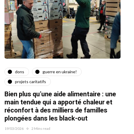
dons
guerre en ukraine!
a
projets caritatifs
Quat
Bien plus qu’une aide alimentaire : une
22/02/2
main tendue qui a apporté chaleur et
réconfort à des milliers de familles
plongées dans les black-out
19/03/2026
2 Mins read