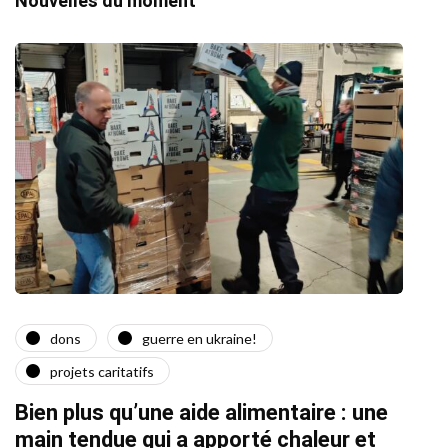
Nouvelles du moment
dons
guerre en ukraine!
a
projets caritatifs
Quat
Bien plus qu’une aide alimentaire : une
22/02/2
main tendue qui a apporté chaleur et