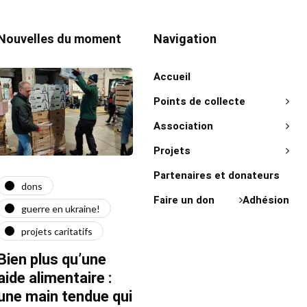
Nouvelles du moment
Navigation
Accueil
Points de collecte
Association
Projets
Partenaires et donateurs
dons
actualité
act
Faire un don
Adhésion
guerre en ukraine!
guerre en ukraine!
on 
projets caritatifs
maїdan
"Ça l
force"
Bien plus qu’une
Quatre ans après le
Fran
aide alimentaire :
début de la guerre
une main tendue qui
22/02/20
22/02/2026
1 Mins read