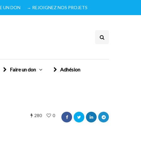
IRE UN DON
→ REJOIGNEZ NOS PROJETS
Faire un don
Adhésion
280
0