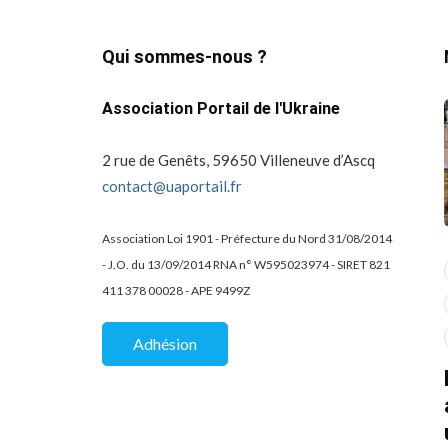
Qui sommes-nous ?
Association Portail de l'Ukraine
2 rue de Genêts, 59650 Villeneuve d’Ascq
contact@uaportail.fr
Association Loi 1901 - Préfecture du Nord 31/08/2014
- J.O. du 13/09/2014 RNA n° W595023974 - SIRET 821
actualité
dons
411 378 00028 - APE 9499Z
projets culturels
guerre en ukraine!
de la
Kharkiv Public Art –
Une belle
Adhésion
De Kharkiv à Lille
mobilisation
solidaire au Lycée
07/02/2026
2 Mins read
Charles Péguy / EIC
d