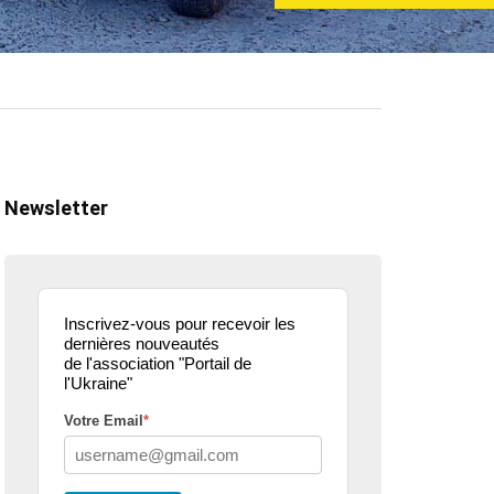
Newsletter
Inscrivez-vous pour recevoir les
dernières nouveautés
de l'association "Portail de
l'Ukraine"
Votre Email
*
ualité
actualité
dons
parle de nous
projets culturels
guerre en u