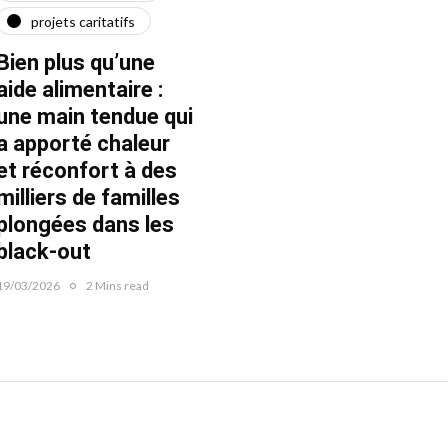
projets caritatifs
maїdan
"Ça l
force"
Bien plus qu’une
Quatre ans après le
Fran
aide alimentaire :
début de la guerre
une main tendue qui
22/02/20
22/02/2026
1 Mins read
a apporté chaleur
et réconfort à des
milliers de familles
plongées dans les
black-out
19/03/2026
2 Mins read