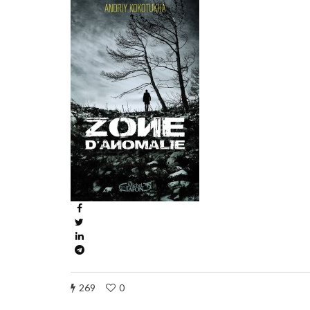
269
0