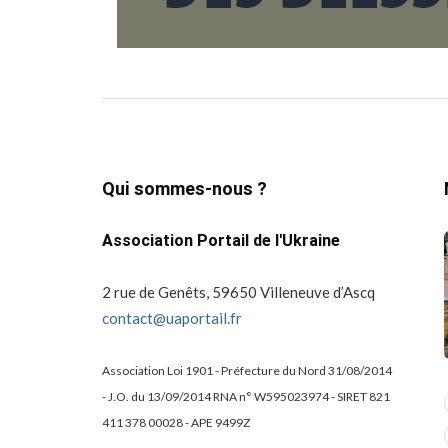
Qui sommes-nous ?
Association Portail de l'Ukraine
2 rue de Genêts, 59650 Villeneuve d’Ascq
contact@uaportail.fr
Association Loi 1901 - Préfecture du Nord 31/08/2014
- J.O. du 13/09/2014 RNA n° W595023974 - SIRET 821
actualité
dons
411 378 00028 - APE 9499Z
projets culturels
guerre en ukraine!