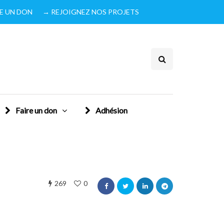
IRE UN DON
→ REJOIGNEZ NOS PROJETS
Faire un don
Adhésion
269
0