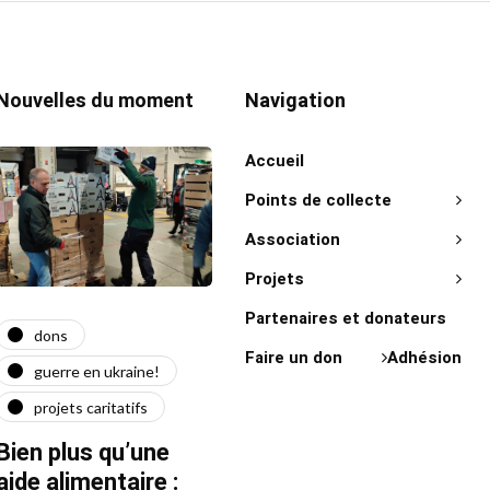
Nouvelles du moment
Navigation
Accueil
Points de collecte
Association
Projets
Partenaires et donateurs
dons
actualité
act
Faire un don
Adhésion
guerre en ukraine!
guerre en ukraine!
on 
projets caritatifs
maїdan
"Ça l
force"
Bien plus qu’une
Quatre ans après le
Fran
aide alimentaire :
début de la guerre