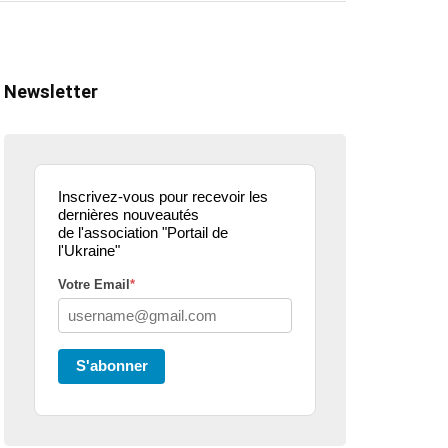
Newsletter
Inscrivez-vous pour recevoir les
dernières nouveautés
de l'association "Portail de
l'Ukraine"
Votre Email
*
ualité
actualité
dons
parle de nous
projets culturels
guerre en u
S'abonner
eur donne de la
Kharkiv Public Art –
Une belle
 .. article
De Kharkiv à Lille
mobilisati
ce3
solidaire 
07/02/2026
2 Mins read