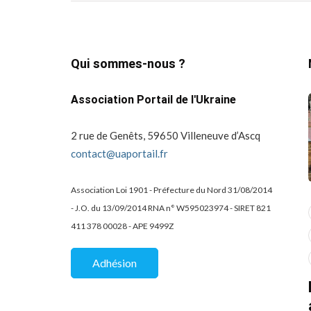
Qui sommes-nous ?
Association Portail de l'Ukraine
2 rue de Genêts, 59650 Villeneuve d’Ascq
contact@uaportail.fr
Association Loi 1901 - Préfecture du Nord 31/08/2014
- J.O. du 13/09/2014 RNA n° W595023974 - SIRET 821
actualité
dons
411 378 00028 - APE 9499Z
projets culturels
guerre en ukraine!
de la
Kharkiv Public Art –
Une belle
Adhésion
De Kharkiv à Lille
mobilisation
solidaire au Lycée
07/02/2026
2 Mins read