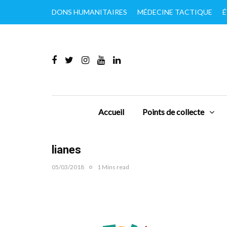
DONS HUMANITAIRES
MÉDECINE TACTIQUE
É
Accueil
Points de collecte
lianes
05/03/2018
1 Mins read