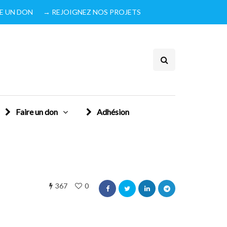
IRE UN DON
→ REJOIGNEZ NOS PROJETS
Faire un don
Adhésion
367
0