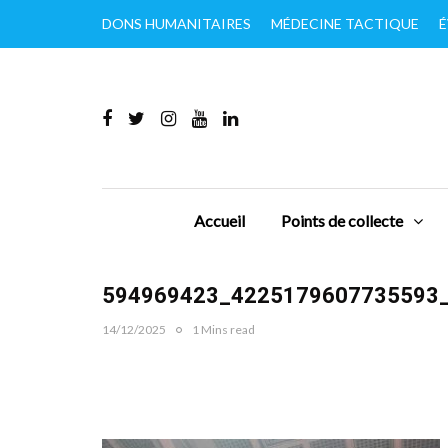
DONS HUMANITAIRES
MÉDECINE TACTIQUE
É
Accueil
Points de collecte
594969423_4225179607735593
14/12/2025
1 Mins read