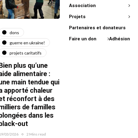
Association
Projets
Partenaires et donateurs
dons
actualité
act
Faire un don
Adhésion
guerre en ukraine!
guerre en ukraine!
on 
projets caritatifs
maїdan
"Ça l
force"
Bien plus qu’une
Quatre ans après le
Fran
aide alimentaire :
début de la guerre
une main tendue qui
22/02/20
22/02/2026
1 Mins read
a apporté chaleur
et réconfort à des
milliers de familles
plongées dans les
black-out
19/03/2026
2 Mins read