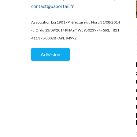
contact@uaportail.fr
Association Loi 1901 - Préfecture du Nord 31/08/2014
- J.O. du 13/09/2014 RNA n° W595023974 - SIRET 821
actualité
dons
411 378 00028 - APE 9499Z
projets culturels
guerre en ukraine!
de la
Kharkiv Public Art –
Une belle
Adhésion
De Kharkiv à Lille
mobilisation
solidaire au Lycée
07/02/2026
2 Mins read
Charles Péguy / EIC
d
de Tourcoing
01/07/2026
1 Mins read