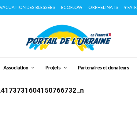
VACUATION DES BLESSÉES
ECOFLOW
ORPHELINATS
♥︎ FA
Association
Projets
Partenaires et donateurs
_4173731604150766732_n