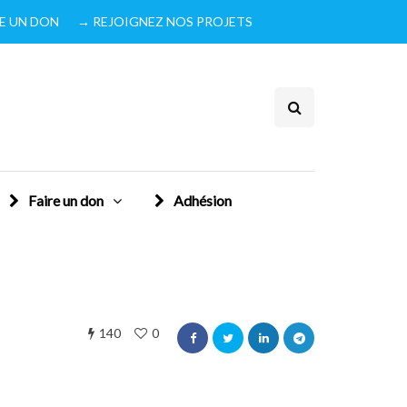
IRE UN DON
→ REJOIGNEZ NOS PROJETS
Faire un don
Adhésion
140
0