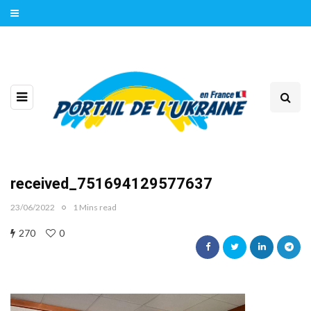
received_751694129577637
23/06/2022
1 Mins read
270
0