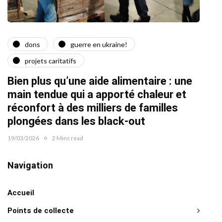
dons
guerre en ukraine!
a
projets caritatifs
Quat
Bien plus qu’une aide alimentaire : une
22/02/2
main tendue qui a apporté chaleur et
réconfort à des milliers de familles
plongées dans les black-out
19/03/2026
2 Mins read
Navigation
Accueil
Points de collecte