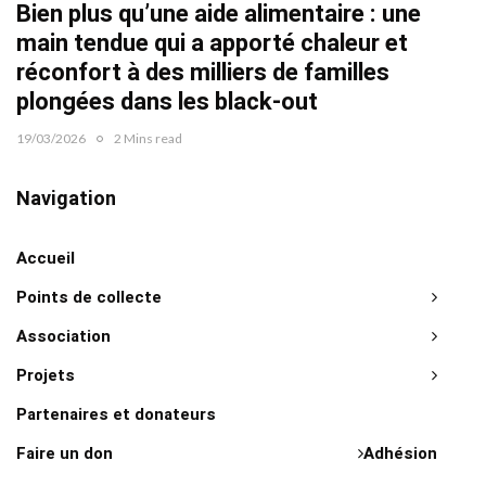
Bien plus qu’une aide alimentaire : une
22/02/2
main tendue qui a apporté chaleur et
réconfort à des milliers de familles
plongées dans les black-out
19/03/2026
2 Mins read
Navigation
Accueil
Points de collecte
Association
Projets
Partenaires et donateurs
Faire un don
Adhésion