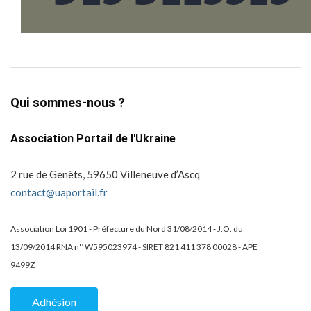
Qui sommes-nous ?
Association Portail de l'Ukraine
2 rue de Genêts, 59650 Villeneuve d’Ascq
contact@uaportail.fr
Association Loi 1901 - Préfecture du Nord 31/08/2014 - J.O. du
13/09/2014 RNA n° W595023974 - SIRET 821 411 378 00028 - APE
9499Z
Adhésion