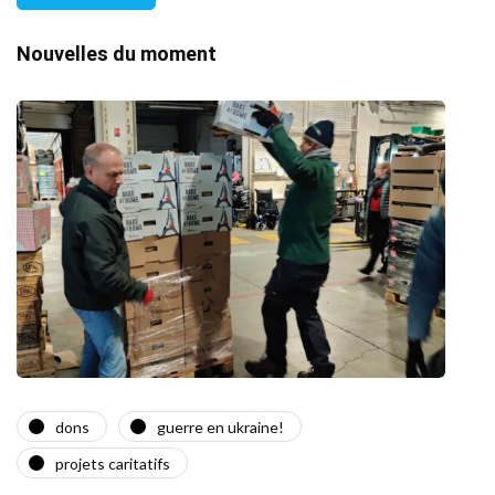
Nouvelles du moment
dons
guerre en ukraine!
a
projets caritatifs
Quat