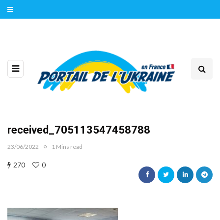
received_705113547458788
23/06/2022
1 Mins read
270
0