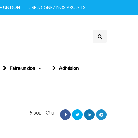
IRE UN DON
→ REJOIGNEZ NOS PROJETS
Faire un don
Adhésion
301
0