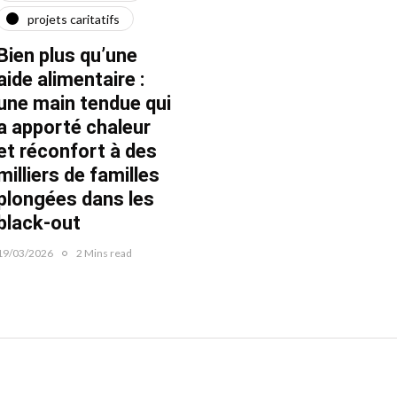
projets caritatifs
maїdan
"Ça l
force"
Bien plus qu’une
Quatre ans après le
Fran
aide alimentaire :
début de la guerre
une main tendue qui
22/02/20
22/02/2026
1 Mins read
a apporté chaleur
et réconfort à des
milliers de familles
plongées dans les
black-out
19/03/2026
2 Mins read