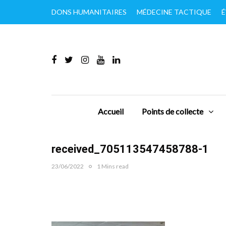
DONS HUMANITAIRES
MÉDECINE TACTIQUE
É
Accueil
Points de collecte
received_705113547458788-1
23/06/2022
1 Mins read