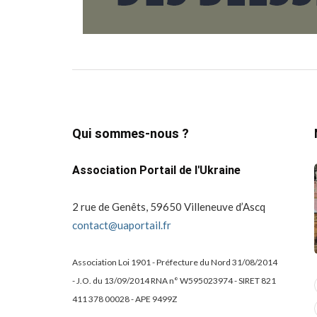
Qui sommes-nous ?
Association Portail de l'Ukraine
2 rue de Genêts, 59650 Villeneuve d’Ascq
contact@uaportail.fr
Association Loi 1901 - Préfecture du Nord 31/08/2014
- J.O. du 13/09/2014 RNA n° W595023974 - SIRET 821
actualité
dons
411 378 00028 - APE 9499Z
projets culturels
guerre en ukraine!