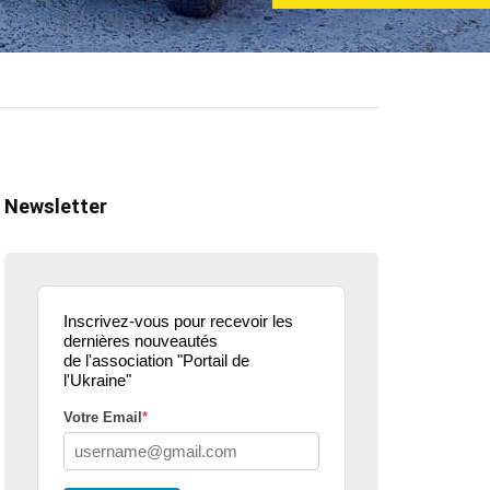
Newsletter
Inscrivez-vous pour recevoir les
dernières nouveautés
de l'association "Portail de
l'Ukraine"
Votre Email
*
ualité
actualité
dons
parle de nous
projets culturels
guerre en u