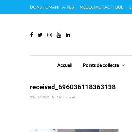
DONS HUMANITAIRES
MÉDECINE TACTIQUE
É
Accueil
Points de collecte
received_696036118363138
23/06/2022
1 Mins read