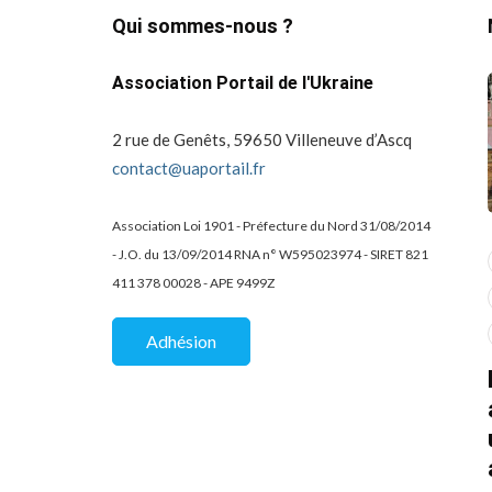
Qui sommes-nous ?
Association Portail de l'Ukraine
2 rue de Genêts, 59650 Villeneuve d’Ascq
contact@uaportail.fr
Association Loi 1901 - Préfecture du Nord 31/08/2014
- J.O. du 13/09/2014 RNA n° W595023974 - SIRET 821
actualité
dons
411 378 00028 - APE 9499Z
projets culturels
guerre en ukraine!
de la
Kharkiv Public Art –
Une belle
Adhésion
De Kharkiv à Lille
mobilisation
solidaire au Lycée
07/02/2026
2 Mins read
Charles Péguy / EIC
d
de Tourcoing