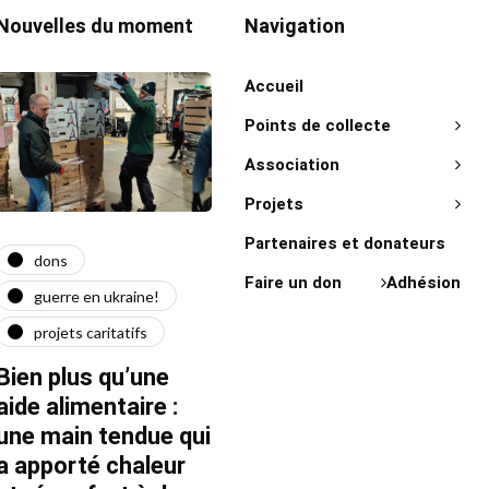
Nouvelles du moment
Navigation
Accueil
Points de collecte
Association
Projets
Partenaires et donateurs
dons
actualité
act
Faire un don
Adhésion
guerre en ukraine!
guerre en ukraine!
on 
projets caritatifs
maїdan
"Ça l
force"
Bien plus qu’une
Quatre ans après le
Fran
aide alimentaire :
début de la guerre
une main tendue qui
22/02/20
22/02/2026
1 Mins read
a apporté chaleur