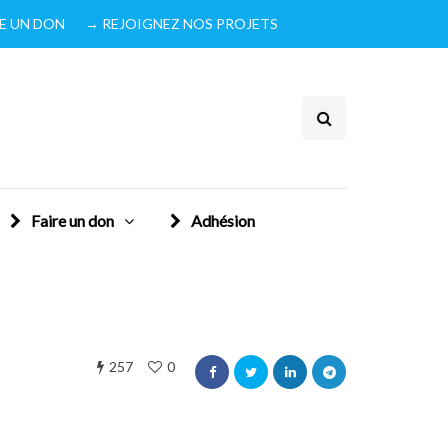
IRE UN DON
→ REJOIGNEZ NOS PROJETS
Faire un don
Adhésion
257
0