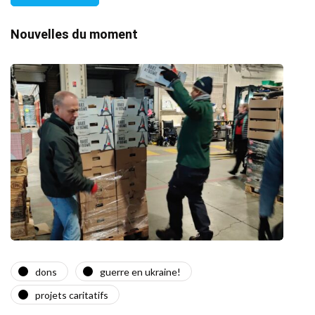
Nouvelles du moment
dons
guerre en ukraine!
a
projets caritatifs
Quat