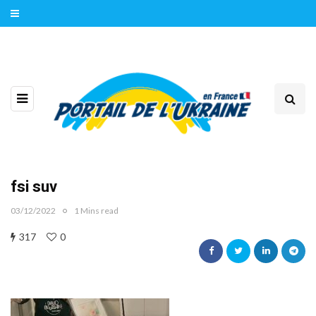
fsi suv
03/12/2022
1 Mins read
317
0