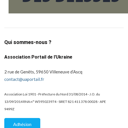
Qui sommes-nous ?
Association Portail de l'Ukraine
2 rue de Genêts, 59650 Villeneuve d’Ascq
contact@uaportail.fr
Association Loi 1901 - Préfecture du Nord 31/08/2014 - J.O. du
13/09/2014 RNA n° W595023974 - SIRET 821 411 378 00028 - APE
9499Z
Adhésion