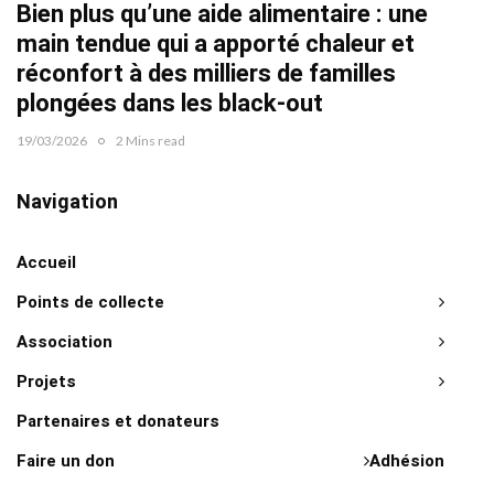
Bien plus qu’une aide alimentaire : une
22/02/2
main tendue qui a apporté chaleur et
réconfort à des milliers de familles
plongées dans les black-out
19/03/2026
2 Mins read
Navigation
Accueil
Points de collecte
Association
Projets
Partenaires et donateurs
Faire un don
Adhésion