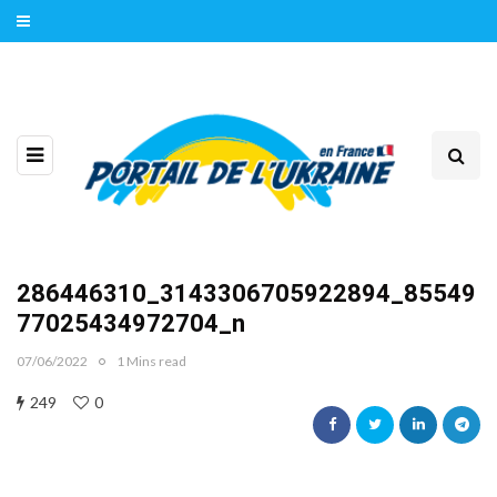
286446310_3143306705922894_85549
77025434972704_n
07/06/2022
1 Mins read
249
0