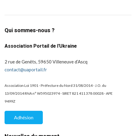
Qui sommes-nous ?
Association Portail de l'Ukraine
2 rue de Genêts, 59650 Villeneuve d’Ascq
contact@uaportail.fr
Association Loi 1901 - Préfecture du Nord 31/08/2014 - J.O. du
13/09/2014 RNA n° W595023974 - SIRET 821 411 378 00028 - APE
9499Z
Adhésion