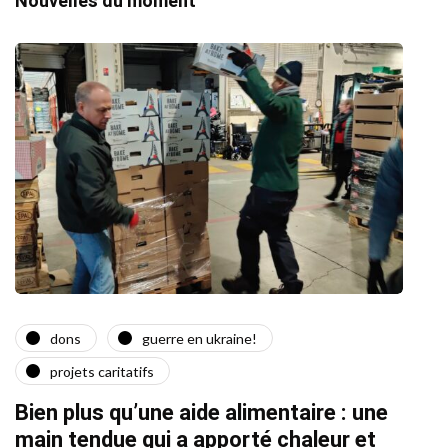
Nouvelles du moment
dons
guerre en ukraine!
a
projets caritatifs
Quat
Bien plus qu’une aide alimentaire : une
22/02/2
main tendue qui a apporté chaleur et