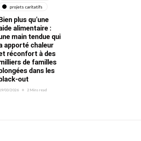
projets caritatifs
maїdan
"Ça l
force"
Bien plus qu’une
Quatre ans après le
Fran
aide alimentaire :
début de la guerre
une main tendue qui
22/02/20
22/02/2026
1 Mins read
a apporté chaleur
et réconfort à des
milliers de familles
plongées dans les
black-out
19/03/2026
2 Mins read