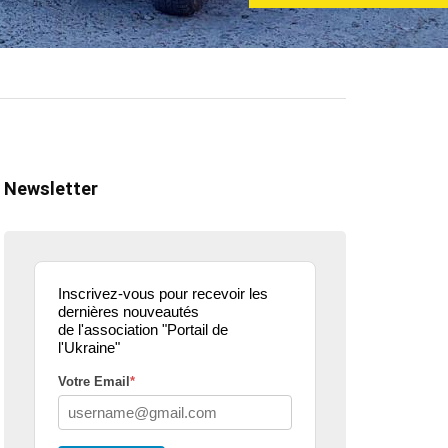
Newsletter
Inscrivez-vous pour recevoir les
dernières nouveautés
de l'association "Portail de
l'Ukraine"
Votre Email
*
ualité
actualité
dons
parle de nous
projets culturels
guerre en u