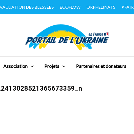
VACUATION DES BLESSÉES
ECOFLOW
ORPHELINATS
♥︎ FA
Association
Projets
Partenaires et donateurs
_2413028521365673359_n