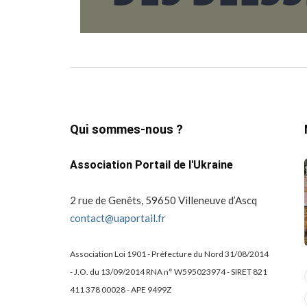
Qui sommes-nous ?
Association Portail de l'Ukraine
2 rue de Genêts, 59650 Villeneuve d’Ascq
contact@uaportail.fr
Association Loi 1901 - Préfecture du Nord 31/08/2014
- J.O. du 13/09/2014 RNA n° W595023974 - SIRET 821
actualité
dons
411 378 00028 - APE 9499Z
projets culturels
guerre en ukraine!