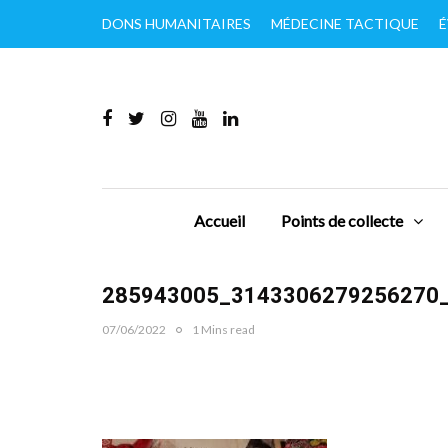
DONS HUMANITAIRES
MÉDECINE TACTIQUE
É
Accueil
Points de collecte
285943005_3143306279256270
07/06/2022
1 Mins read