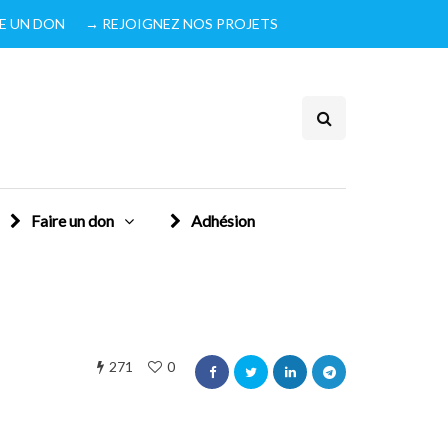
IRE UN DON
→ REJOIGNEZ NOS PROJETS
Faire un don
Adhésion
271
0