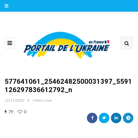
577641061_25462482500031397_5591
126297836612792_n
12/11/2025
1 Mins read
79
0