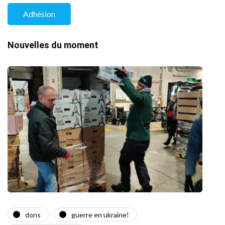
Adhésion
Nouvelles du moment
dons
guerre en ukraine!
a