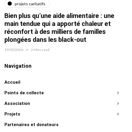
projets caritatifs
Quat
Bien plus qu’une aide alimentaire : une
22/02/2
main tendue qui a apporté chaleur et
réconfort à des milliers de familles
plongées dans les black-out
19/03/2026
2 Mins read
Navigation
Accueil
Points de collecte
Association
Projets
Partenaires et donateurs