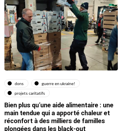
dons
guerre en ukraine!
a
projets caritatifs
Quat
Bien plus qu’une aide alimentaire : une
22/02/2
main tendue qui a apporté chaleur et
réconfort à des milliers de familles
plongées dans les black-out