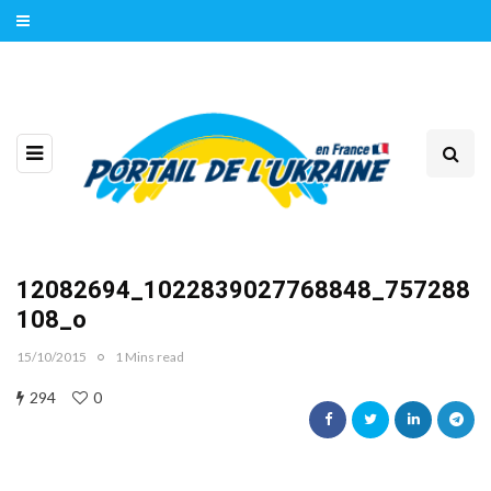
12082694_1022839027768848_757288
108_o
15/10/2015
1 Mins read
294
0