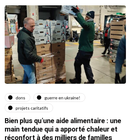
dons
guerre en ukraine!
a
projets caritatifs
Quat
Bien plus qu’une aide alimentaire : une
22/02/2
main tendue qui a apporté chaleur et
réconfort à des milliers de familles