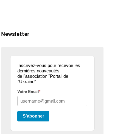
Newsletter
Inscrivez-vous pour recevoir les
dernières nouveautés
de l'association "Portail de
l'Ukraine"
Votre Email
*
ualité
actualité
dons
parle de nous
projets culturels
guerre en u
S'abonner
eur donne de la
Kharkiv Public Art –
Une belle
 .. article
De Kharkiv à Lille
mobilisati