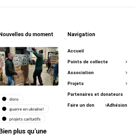
Nouvelles du moment
Navigation
Accueil
Points de collecte
Association
Projets
Partenaires et donateurs
dons
actualité
act
Faire un don
Adhésion
guerre en ukraine!
guerre en ukraine!
on 
projets caritatifs
maїdan
"Ça l
force"
Bien plus qu’une
Quatre ans après le