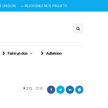
IRE UN DON
→ REJOIGNEZ NOS PROJETS
Faire un don
Adhésion
273
0