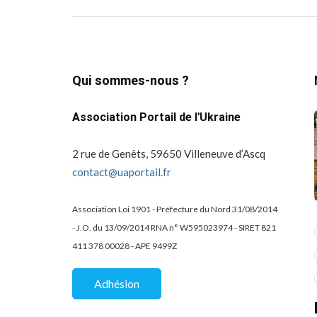
Qui sommes-nous ?
Association Portail de l'Ukraine
2 rue de Genêts, 59650 Villeneuve d’Ascq
contact@uaportail.fr
Association Loi 1901 - Préfecture du Nord 31/08/2014
- J.O. du 13/09/2014 RNA n° W595023974 - SIRET 821
actualité
dons
411 378 00028 - APE 9499Z
projets culturels
guerre en ukraine!
de la
Kharkiv Public Art –
Une belle
Adhésion
De Kharkiv à Lille
mobilisation