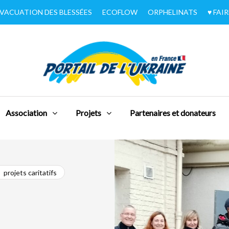
VACUATION DES BLESSÉES
ECOFLOW
ORPHELINATS
♥︎ FA
Association
Projets
Partenaires et donateurs
projets caritatifs