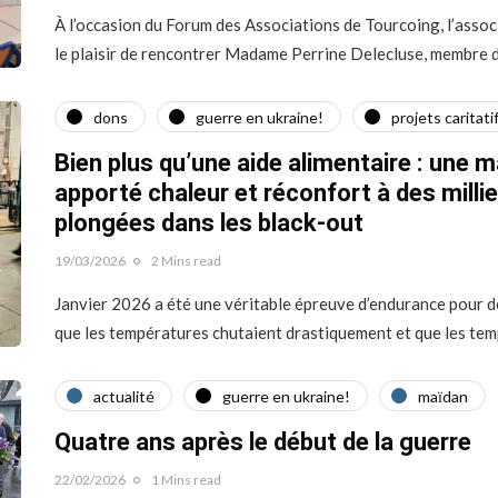
À l’occasion du Forum des Associations de Tourcoing, l’assoc
le plaisir de rencontrer Madame Perrine Delecluse, membre
dons
guerre en ukraine!
projets caritati
Bien plus qu’une aide alimentaire : une m
apporté chaleur et réconfort à des millie
plongées dans les black-out
19/03/2026
2 Mins read
Janvier 2026 a été une véritable épreuve d’endurance pour de
que les températures chutaient drastiquement et que les te
actualité
guerre en ukraine!
maїdan
Quatre ans après le début de la guerre
22/02/2026
1 Mins read