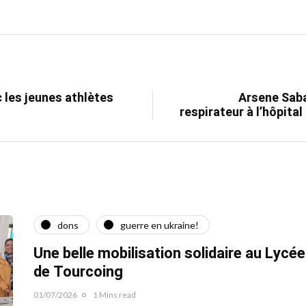
 les jeunes athlètes
Arsene Saba
respirateur à l’hôpita
dons
guerre en ukraine!
Une belle mobilisation solidaire au Lycé
de Tourcoing
01/07/2026
1 Mins read