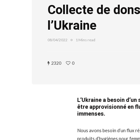
Collecte de don
l’Ukraine
08/04/2022
1 Mins read
2320
0
L’Ukraine a besoin d’un 
être approvisionné en f
immenses.
Nous avons besoin d’un flux ré
produits d’hygiènes pour femme