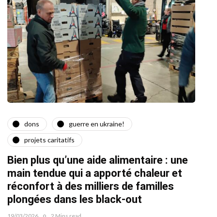
dons
guerre en ukraine!
a
projets caritatifs
Quat
Bien plus qu’une aide alimentaire : une
22/02/2
main tendue qui a apporté chaleur et
réconfort à des milliers de familles
plongées dans les black-out
19/03/2026
2 Mins read