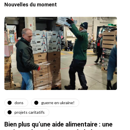
Nouvelles du moment
dons
guerre en ukraine!
a
projets caritatifs
Quat
Bien plus qu’une aide alimentaire : une
22/02/2