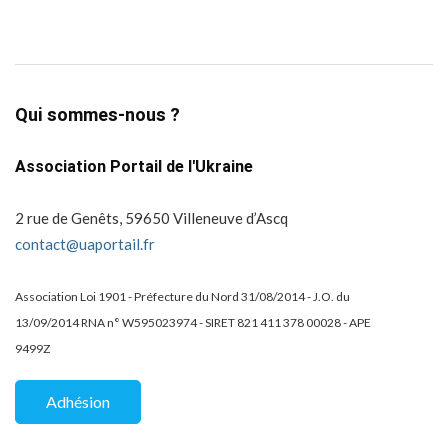
Qui sommes-nous ?
Association Portail de l'Ukraine
2 rue de Genêts, 59650 Villeneuve d’Ascq
contact@uaportail.fr
Association Loi 1901 - Préfecture du Nord 31/08/2014 - J.O. du
13/09/2014 RNA n° W595023974 - SIRET 821 411 378 00028 - APE
9499Z
Adhésion