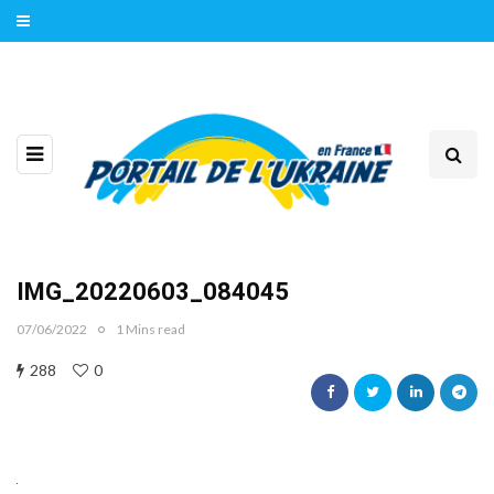
IMG_20220603_084045
07/06/2022
1 Mins read
288
0