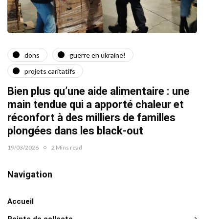
dons
guerre en ukraine!
a
projets caritatifs
Quat
Bien plus qu’une aide alimentaire : une
22/02/2
main tendue qui a apporté chaleur et
réconfort à des milliers de familles
plongées dans les black-out
19/03/2026
2 Mins read
Navigation
Accueil