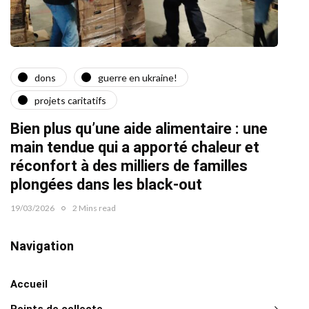
dons
guerre en ukraine!
a
projets caritatifs
Quat
Bien plus qu’une aide alimentaire : une
22/02/2
main tendue qui a apporté chaleur et
réconfort à des milliers de familles
plongées dans les black-out
19/03/2026
2 Mins read
Navigation
Accueil