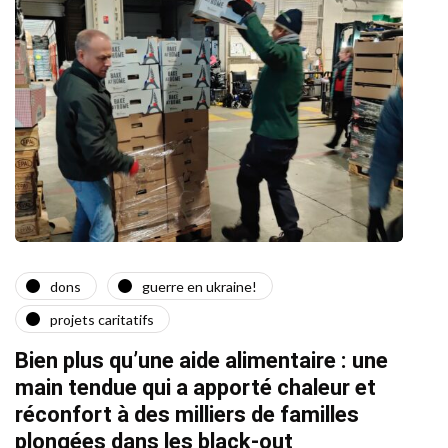
dons
guerre en ukraine!
a
projets caritatifs
Quat
Bien plus qu’une aide alimentaire : une
22/02/2
main tendue qui a apporté chaleur et
réconfort à des milliers de familles
plongées dans les black-out