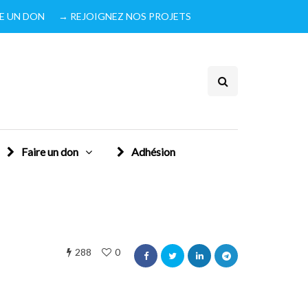
IRE UN DON
→ REJOIGNEZ NOS PROJETS
Faire un don
Adhésion
288
0