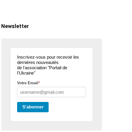
Newsletter
Inscrivez-vous pour recevoir les
dernières nouveautés
de l'association "Portail de
l'Ukraine"
Votre Email
*
ualité
actualité
dons
parle de nous
projets culturels
guerre en u
S'abonner
eur donne de la
Kharkiv Public Art –
Une belle
 .. article
De Kharkiv à Lille
mobilisati
ce3
solidaire 
07/02/2026
2 Mins read