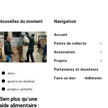
Nouvelles du moment
Navigation
Accueil
Points de collecte
Association
Projets
Partenaires et donateurs
dons
actualité
act
Faire un don
Adhésion
guerre en ukraine!
guerre en ukraine!
on 
projets caritatifs
maїdan
"Ça l
force"
Bien plus qu’une
Quatre ans après le
Fran
aide alimentaire :
début de la guerre