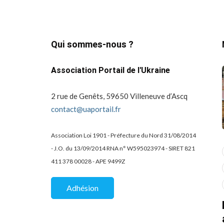
Qui sommes-nous ?
Association Portail de l'Ukraine
2 rue de Genêts, 59650 Villeneuve d’Ascq
contact@uaportail.fr
Association Loi 1901 - Préfecture du Nord 31/08/2014
- J.O. du 13/09/2014 RNA n° W595023974 - SIRET 821
actualité
dons
411 378 00028 - APE 9499Z
projets culturels
guerre en ukraine!
de la
Kharkiv Public Art –
Une belle
Adhésion
De Kharkiv à Lille
mobilisation
solidaire au Lycée
07/02/2026
2 Mins read