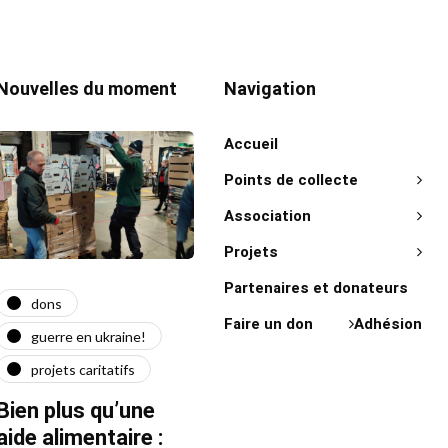
Nouvelles du moment
Navigation
Accueil
Points de collecte
Association
Projets
Partenaires et donateurs
dons
actualité
act
Faire un don
Adhésion
guerre en ukraine!
guerre en ukraine!
on 
projets caritatifs
maїdan
"Ça l
force"
Bien plus qu’une
Quatre ans après le
Fran
aide alimentaire :
début de la guerre