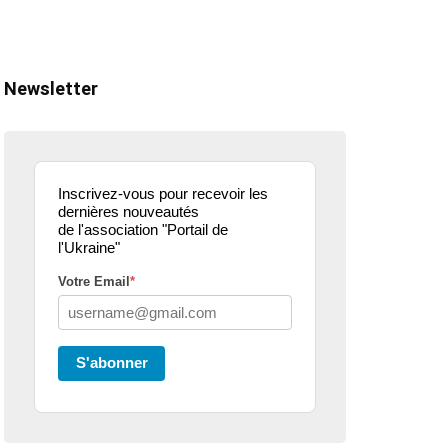
Newsletter
Inscrivez-vous pour recevoir les
dernières nouveautés
de l'association "Portail de
l'Ukraine"
Votre Email
*
ualité
actualité
dons
parle de nous
projets culturels
guerre en u
S'abonner
eur donne de la
Kharkiv Public Art –
Une belle
 .. article
De Kharkiv à Lille
mobilisati
ce3
solidaire 
07/02/2026
2 Mins read