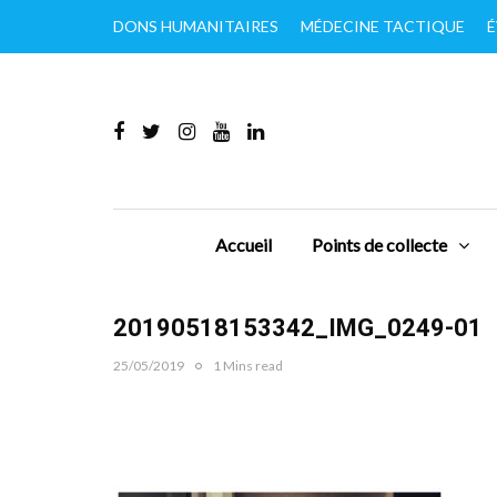
DONS HUMANITAIRES
MÉDECINE TACTIQUE
É
Accueil
Points de collecte
20190518153342_IMG_0249-01
25/05/2019
1 Mins read