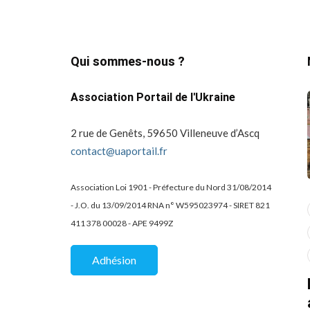
Qui sommes-nous ?
Association Portail de l'Ukraine
2 rue de Genêts, 59650 Villeneuve d’Ascq
contact@uaportail.fr
Association Loi 1901 - Préfecture du Nord 31/08/2014
- J.O. du 13/09/2014 RNA n° W595023974 - SIRET 821
actualité
dons
411 378 00028 - APE 9499Z
projets culturels
guerre en ukraine!
de la
Kharkiv Public Art –
Une belle
Adhésion
De Kharkiv à Lille
mobilisation
solidaire au Lycée
07/02/2026
2 Mins read