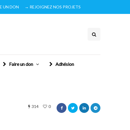
IRE UN DON
→ REJOIGNEZ NOS PROJETS
Faire un don
Adhésion
314
0