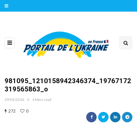
981095_1210158942346374_19767172
319565863_o
29/01/2016
1 Mins read
272
0