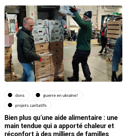
dons
guerre en ukraine!
a
projets caritatifs
Quat
Bien plus qu’une aide alimentaire : une
22/02/2
main tendue qui a apporté chaleur et
réconfort à des milliers de familles