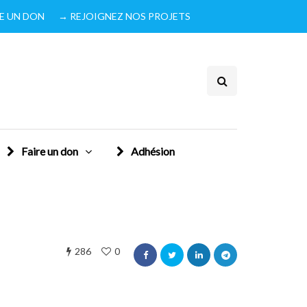
IRE UN DON
→ REJOIGNEZ NOS PROJETS
Faire un don
Adhésion
286
0