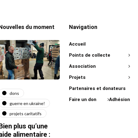
Nouvelles du moment
Navigation
Accueil
Points de collecte
Association
Projets
Partenaires et donateurs
dons
actualité
act
Faire un don
Adhésion
guerre en ukraine!
guerre en ukraine!
on 
projets caritatifs
maїdan
"Ça l
force"
Bien plus qu’une
Quatre ans après le
Fran
aide alimentaire :
début de la guerre