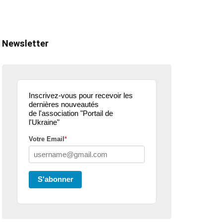
Newsletter
Inscrivez-vous pour recevoir les
dernières nouveautés
de l'association "Portail de
l'Ukraine"
Votre Email
*
ualité
actualité
dons
parle de nous
projets culturels
guerre en u
S'abonner
eur donne de la
Kharkiv Public Art –
Une belle
 .. article
De Kharkiv à Lille
mobilisati
ce3
solidaire 
07/02/2026
2 Mins read