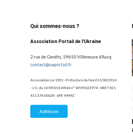
Qui sommes-nous ?
Association Portail de l'Ukraine
2 rue de Genêts, 59650 Villeneuve d’Ascq
contact@uaportail.fr
Association Loi 1901 - Préfecture du Nord 31/08/2014
- J.O. du 13/09/2014 RNA n° W595023974 - SIRET 821
actualité
dons
411 378 00028 - APE 9499Z
projets culturels
guerre en ukraine!
de la
Kharkiv Public Art –
Une belle
Adhésion
De Kharkiv à Lille
mobilisation
solidaire au Lycée
07/02/2026
2 Mins read