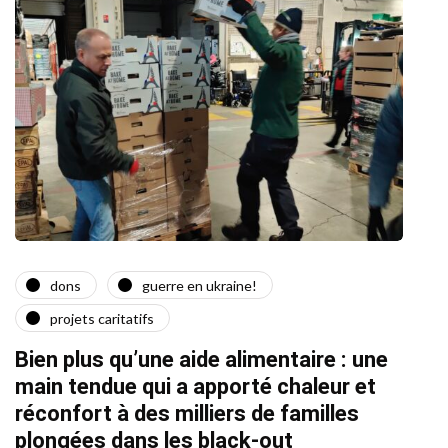
dons
guerre en ukraine!
a
projets caritatifs
Quat
Bien plus qu’une aide alimentaire : une
22/02/2
main tendue qui a apporté chaleur et
réconfort à des milliers de familles
plongées dans les black-out