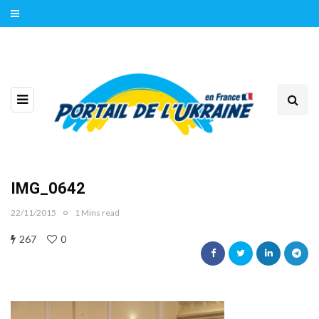
IMG_0642
22/11/2015
1 Mins read
267
0