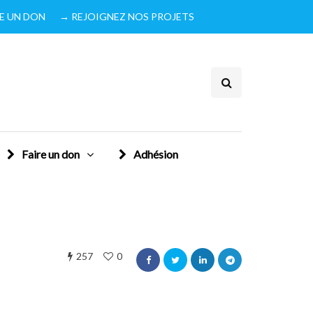
IRE UN DON
→ REJOIGNEZ NOS PROJETS
Faire un don
Adhésion
257
0