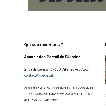
Qui sommes-nous ?
Association Portail de l'Ukraine
2 rue de Genêts, 59650 Villeneuve d’Ascq
contact@uaportail.fr
Association Loi 1901 - Préfecture du Nord 31/08/2014
- J.O. du 13/09/2014 RNA n° W595023974 - SIRET 821
actualité
dons
411 378 00028 - APE 9499Z
projets culturels
guerre en ukraine!