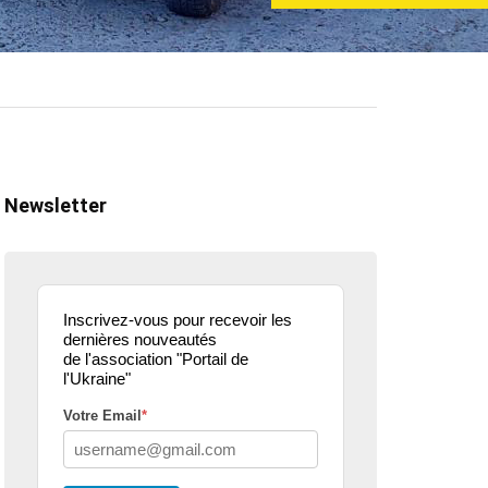
Newsletter
Inscrivez-vous pour recevoir les
dernières nouveautés
de l'association "Portail de
l'Ukraine"
Votre Email
*
ualité
actualité
dons
parle de nous
projets culturels
guerre en u