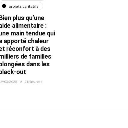
projets caritatifs
maїdan
"Ça l
force"
Bien plus qu’une
Quatre ans après le
Fran
aide alimentaire :
début de la guerre
une main tendue qui
22/02/20
22/02/2026
1 Mins read
a apporté chaleur
et réconfort à des
milliers de familles
plongées dans les
black-out
19/03/2026
2 Mins read