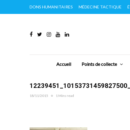
DONS HUMANITAIRES
MÉDECINE TACTIQUE
É
Accueil
Points de collecte
12239451_10153731459827500
18/11/2015
1 Mins read