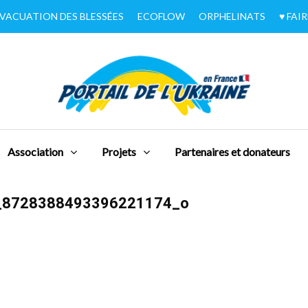
VACUATION DES BLESSÉES
ECOFLOW
ORPHELINATS
♥︎ FA
Association
Projets
Partenaires et donateurs
_8728388493396221174_o