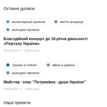
Останні дописи
волонтерські проекти
життя асоціації
культурні проекти
Благодійний концерт до 10-річчя діяльності
«Порталу України»
28/10/2024
1 Mins read
"разом iз тобою"
війна в україні
культурні проекти
Майстер - клас "Петриківка - душа України"
05/02/2023
1 Mins read
Наші проекти