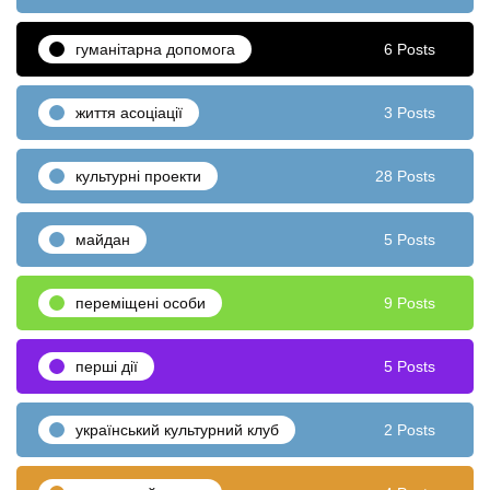
гуманітарна допомога
6 Posts
життя асоціації
3 Posts
культурні проекти
28 Posts
майдан
5 Posts
переміщені особи
9 Posts
перші дії
5 Posts
український культурний клуб
2 Posts