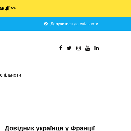
нції >>
Долучитися до спільноти
спільноти
Довідник українця у Франції