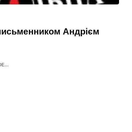
 письменником Андрієм
 DE…