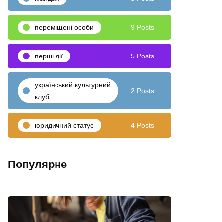
переміщені особи
9 Posts
перші дії
5 Posts
український культурний
2 Posts
клуб
юридичний статус
4 Posts
Популярне