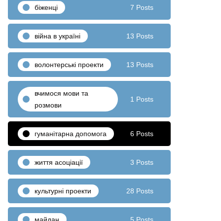
біженці
7 Posts
війна в україні
13 Posts
волонтерські проекти
13 Posts
вчимося мови та
1 Posts
розмови
гуманітарна допомога
6 Posts
життя асоціації
3 Posts
культурні проекти
28 Posts
майдан
5 Posts