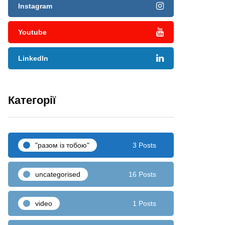
Instagram
Youtube
LinkedIn
Категорії
"разом iз тобою"
3 Posts
uncategorised
16 Posts
video
1 Posts