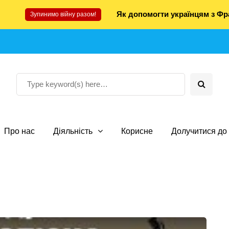
Як допомогти українцям з Фра
Зупинимо війну разом!
Про нас
Діяльність
Корисне
Долучитися до 