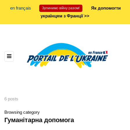
en français
Як допомогти
Зупинимо війну разом!
українцям з Франції >>
6 posts
Browsing category
Гуманітарна допомога