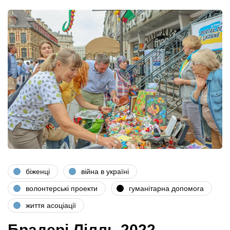
біженці
війна в україні
волонтерські проекти
гуманітарна допомога
життя асоціації
Брадері Лілль 2022