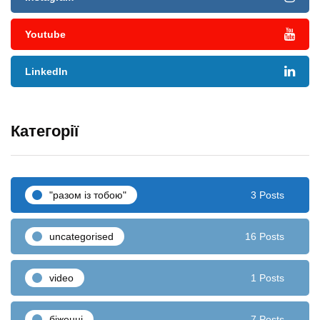
Youtube
LinkedIn
Категорії
"разом iз тобою"
3 Posts
uncategorised
16 Posts
video
1 Posts
біженці
7 Posts