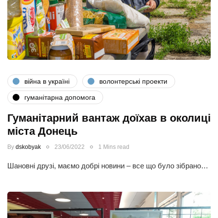
війна в україні
волонтерські проекти
гуманітарна допомога
Гуманітарний вантаж доїхав в околиці
міста Донець
By
dskobyak
23/06/2022
1 Mins read
Шановні друзі, маємо добрі новини – все що було зібрано…