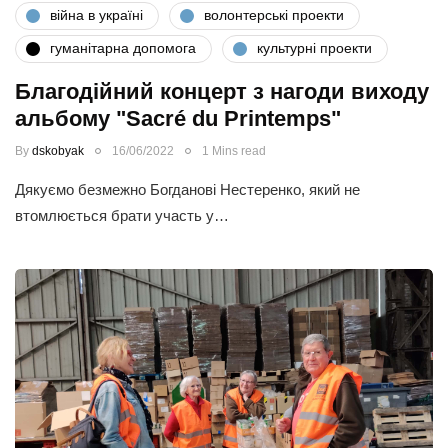
війна в україні
волонтерські проекти
гуманітарна допомога
культурні проекти
Благодійний концерт з нагоди виходу
альбому "Sacré du Printemps"
By
dskobyak
16/06/2022
1 Mins read
Дякуємо безмежно Богданові Нестеренко, який не
втомлюється брати участь у…