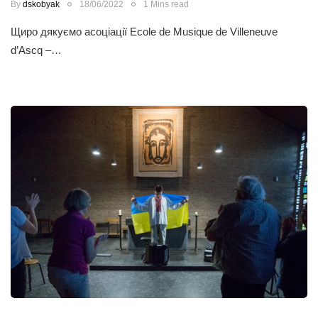
By
dskobyak
18/06/2022
1 Mins read
Щиро дякуємо асоціації Ecole de Musique de Villeneuve
d’Ascq –…