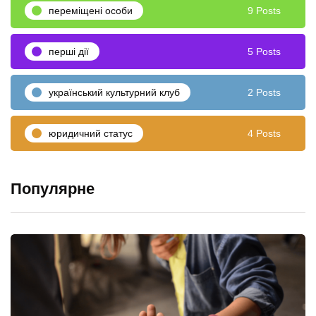
переміщені особи
9 Posts
перші дії
5 Posts
український культурний клуб
2 Posts
юридичний статус
4 Posts
Популярне