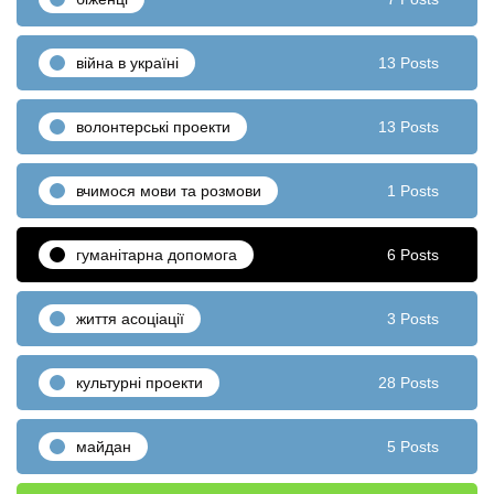
війна в україні
13 Posts
волонтерські проекти
13 Posts
вчимося мови та розмови
1 Posts
гуманітарна допомога
6 Posts
життя асоціації
3 Posts
культурні проекти
28 Posts
майдан
5 Posts