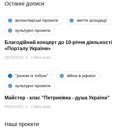
Останні дописи
волонтерські проекти
життя асоціації
культурні проекти
Благодійний концерт до 10-річчя діяльності
«Порталу України»
28/10/2024
1 Mins read
"разом iз тобою"
війна в україні
культурні проекти
Майстер - клас "Петриківка - душа України"
05/02/2023
1 Mins read
Наші проекти