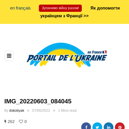
en français
Як допомогти
Зупинимо війну разом!
українцям з Франції >>
IMG_20220603_084045
By
dskobyak
07/06/2022
1 Mins read
262
0