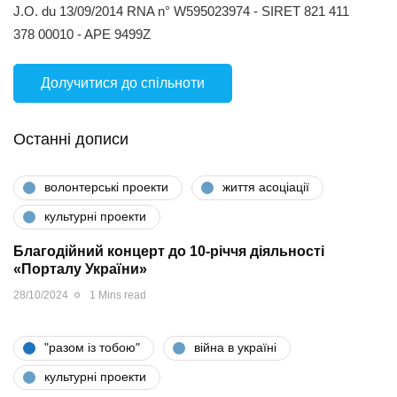
J.O. du 13/09/2014 RNA n° W595023974 - SIRET 821 411
378 00010 - APE 9499Z
Долучитися до спільноти
Останні дописи
волонтерські проекти
життя асоціації
культурні проекти
Благодійний концерт до 10-річчя діяльності
«Порталу України»
28/10/2024
1 Mins read
"разом iз тобою"
війна в україні
культурні проекти