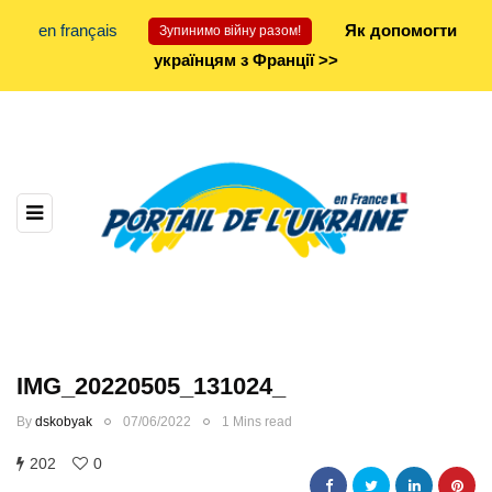
en français
Як допомогти
Зупинимо війну разом!
українцям з Франції >>
IMG_20220505_131024_
By
dskobyak
07/06/2022
1 Mins read
202
0