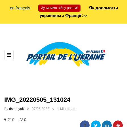
en français
Як допомогти
Зупинимо війну разом!
українцям з Франції >>
IMG_20220505_131024
By
dskobyak
07/06/2022
1 Mins read
210
0