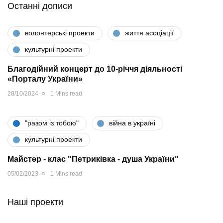
Останні дописи
волонтерські проекти
життя асоціації
культурні проекти
Благодійний концерт до 10-річчя діяльності
«Порталу України»
28/10/2024
1 Mins read
"разом iз тобою"
війна в україні
культурні проекти
Майстер - клас "Петриківка - душа України"
05/02/2023
1 Mins read
Наші проекти