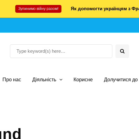
Як допомогти українцям з Фра
Зупинимо війну разом!
Про нас
Діяльність
Корисне
Долучитися до 
und