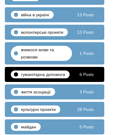
війна в україні
13 Posts
волонтерські проекти
13 Posts
вчимося мови та
1 Posts
розмови
гуманітарна допомога
6 Posts
життя асоціації
3 Posts
культурні проекти
28 Posts
майдан
5 Posts