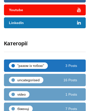
Youtube
LinkedIn
Категорії
"разом iз тобою"
3 Posts
uncategorised
16 Posts
video
1 Posts
біженці
7 Posts