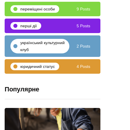
переміщені особи
9 Posts
перші дії
5 Posts
український культурний
2 Posts
клуб
юридичний статус
4 Posts
Популярне