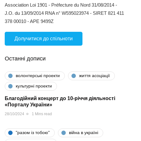
Association Loi 1901 - Préfecture du Nord 31/08/2014 -
J.O. du 13/09/2014 RNA n° W595023974 - SIRET 821 411
378 00010 - APE 9499Z
Долучитися до спільноти
Останні дописи
волонтерські проекти
життя асоціації
культурні проекти
Благодійний концерт до 10-річчя діяльності
«Порталу України»
28/10/2024
1 Mins read
"разом iз тобою"
війна в україні