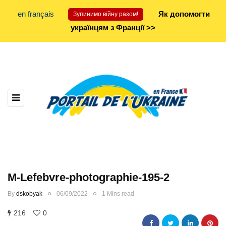
en français
Як допомогти
Зупинимо війну разом!
українцям з Франції >>
M-Lefebvre-photographie-195-2
By
dskobyak
06/09/2022
1 Mins read
216
0