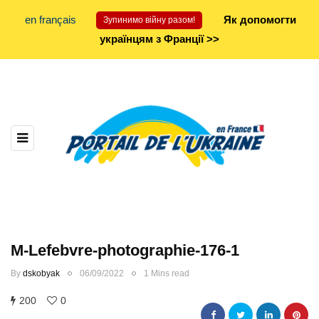
en français
Як допомогти
Зупинимо війну разом!
українцям з Франції >>
M-Lefebvre-photographie-176-1
By
dskobyak
06/09/2022
1 Mins read
200
0