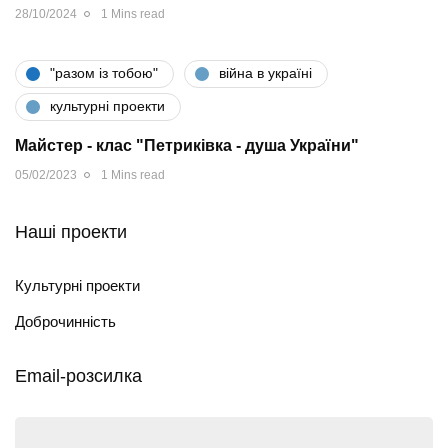
28/10/2024
1 Mins read
"разом iз тобою"
війна в україні
культурні проекти
Майстер - клас "Петриківка - душа України"
05/02/2023
1 Mins read
Наші проекти
Культурні проекти
Доброчинність
Email-розсилка