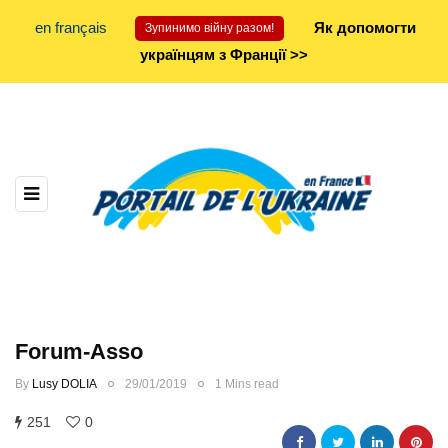
en français
Як допомогти
Зупинимо війну разом!
українцям з Франції >>
Forum-Asso
By
Lusy DOLIA
29/01/2019
1 Mins read
251
0