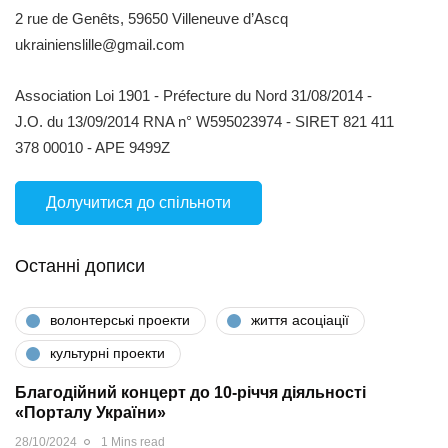
2 rue de Genêts, 59650 Villeneuve d’Ascq
ukrainienslille@gmail.com
Association Loi 1901 - Préfecture du Nord 31/08/2014 -
J.O. du 13/09/2014 RNA n° W595023974 - SIRET 821 411
378 00010 - APE 9499Z
Долучитися до спільноти
Останні дописи
волонтерські проекти
життя асоціації
культурні проекти
Благодійний концерт до 10-річчя діяльності
«Порталу України»
28/10/2024
1 Mins read