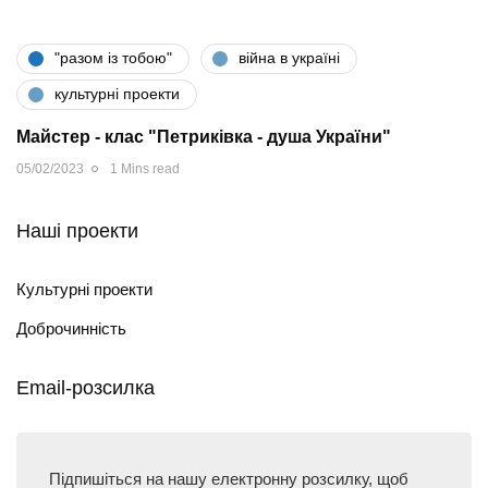
"разом iз тобою"
війна в україні
культурні проекти
Майстер - клас "Петриківка - душа України"
05/02/2023
1 Mins read
Наші проекти
Культурні проекти
Доброчинність
Email-розсилка
Підпишіться на нашу електронну розсилку, щоб