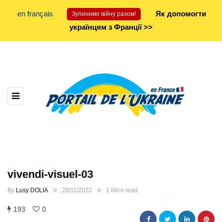
en français
Як допомогти
Зупинимо війну разом!
українцям з Франції >>
vivendi-visuel-03
By
Lusy DOLIA
28/11/2022
1 Mins read
193
0