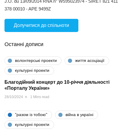
J.O. du 13/09/2014 RNA n° W595023974 - SIRET 821 411
378 00010 - APE 9499Z
Долучитися до спільноти
Останні дописи
волонтерські проекти
життя асоціації
культурні проекти
Благодійний концерт до 10-річчя діяльності
«Порталу України»
28/10/2024
1 Mins read
"разом iз тобою"
війна в україні
культурні проекти