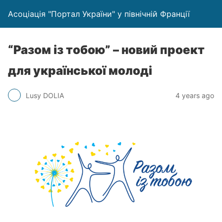
Асоціація "Портал України" у північній Франції
“Разом iз тобою” – новий проект
для української молоді
Lusy DOLIA
4 years ago