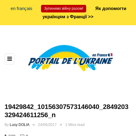
en français
Як допомогти
Зупинимо війну разом!
українцям з Франції >>
19429842_10156307573146040_2849203
329424611256_n
By
Lusy DOLIA
24/06/2017
1 Mins read