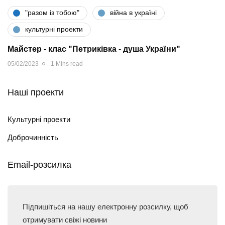
"разом iз тобою"
війна в україні
культурні проекти
Майстер - клас "Петриківка - душа України"
05/02/2023
1 Mins read
Наші проекти
Культурні проекти
Доброчинність
Email-розсилка
Підпишіться на нашу електронну розсилку, щоб
отримувати свіжі новини