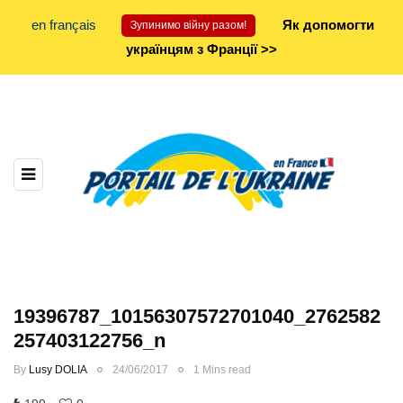
en français
Як допомогти
Зупинимо війну разом!
українцям з Франції >>
19396787_10156307572701040_2762582
257403122756_n
By
Lusy DOLIA
24/06/2017
1 Mins read