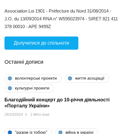
Association Loi 1901 - Préfecture du Nord 31/08/2014 -
J.O. du 13/09/2014 RNA n° W595023974 - SIRET 821 411
378 00010 - APE 9499Z
Долучитися до спільноти
Останні дописи
волонтерські проекти
життя асоціації
культурні проекти
Благодійний концерт до 10-річчя діяльності
«Порталу України»
28/10/2024
1 Mins read
"разом iз тобою"
війна в україні