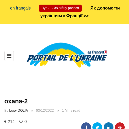
en français
Як допомогти
Зупинимо війну разом!
українцям з Франції >>
oxana-2
By
Lusy DOLIA
03/12/2022
1 Mins read
214
0