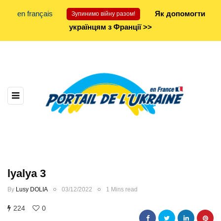
en français
Як допомогти
Зупинимо війну разом!
українцям з Франції >>
lyalya 3
By
Lusy DOLIA
03/12/2022
1 Mins read
224
0