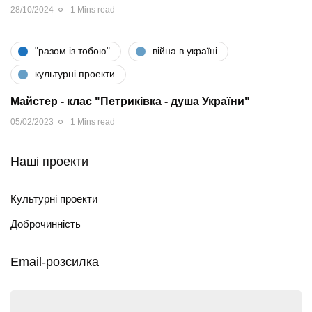
28/10/2024
1 Mins read
"разом iз тобою"
війна в україні
культурні проекти
Майстер - клас "Петриківка - душа України"
05/02/2023
1 Mins read
Наші проекти
Культурні проекти
Доброчинність
Email-розсилка