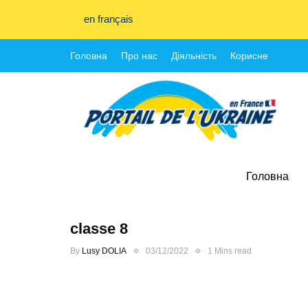
en français
Головна
Про нас
Діяльність
Корисне
Головна
classe 8
By
Lusy DOLIA
03/12/2022
1 Mins read