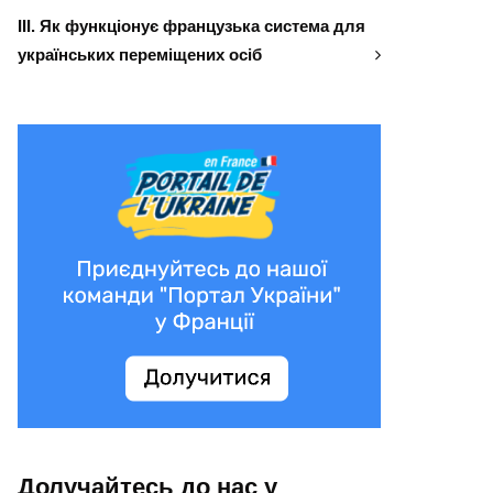
ІІІ. Як функціонує французька система для
українських переміщених осіб
Долучайтесь до нас у