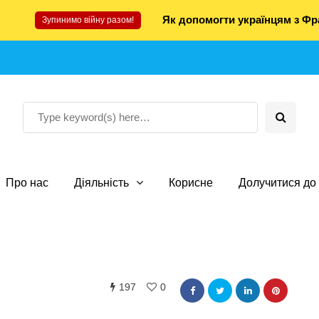
Як допомогти українцям з Фра
Зупинимо війну разом!
Про нас
Діяльність
Корисне
Долучитися до 
197
0