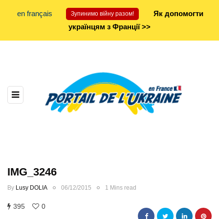
en français
Як допомогти
Зупинимо війну разом!
українцям з Франції >>
IMG_3246
By
Lusy DOLIA
06/12/2015
1 Mins read
395
0