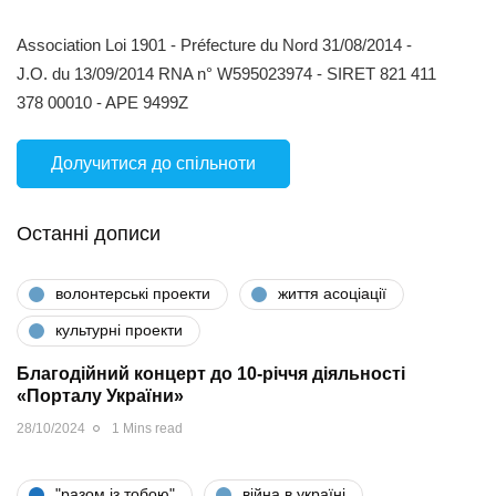
Association Loi 1901 - Préfecture du Nord 31/08/2014 -
J.O. du 13/09/2014 RNA n° W595023974 - SIRET 821 411
378 00010 - APE 9499Z
Долучитися до спільноти
Останні дописи
волонтерські проекти
життя асоціації
культурні проекти
Благодійний концерт до 10-річчя діяльності
«Порталу України»
28/10/2024
1 Mins read
"разом iз тобою"
війна в україні