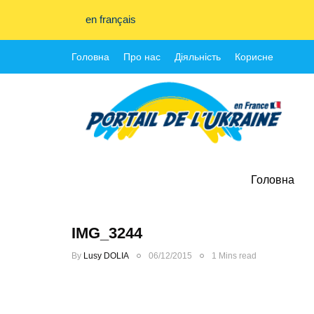
en français
Головна
Про нас
Діяльність
Корисне
Головна
IMG_3244
By
Lusy DOLIA
06/12/2015
1 Mins read