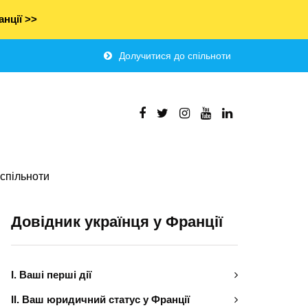
нції >>
Долучитися до спільноти
спільноти
Довідник українця у Франції
І. Ваші перші дії
ІІ. Ваш юридичний статус у Франції