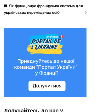
ІІІ. Як функціонує французька система для
українських переміщених осіб
Долучайтесь до нас у