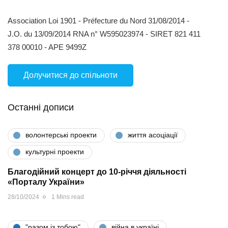
Association Loi 1901 - Préfecture du Nord 31/08/2014 -
J.O. du 13/09/2014 RNA n° W595023974 - SIRET 821 411
378 00010 - APE 9499Z
Долучитися до спільноти
Останні дописи
волонтерські проекти
життя асоціації
культурні проекти
Благодійний концерт до 10-річчя діяльності
«Порталу України»
28/10/2024
1 Mins read
"разом iз тобою"
війна в україні