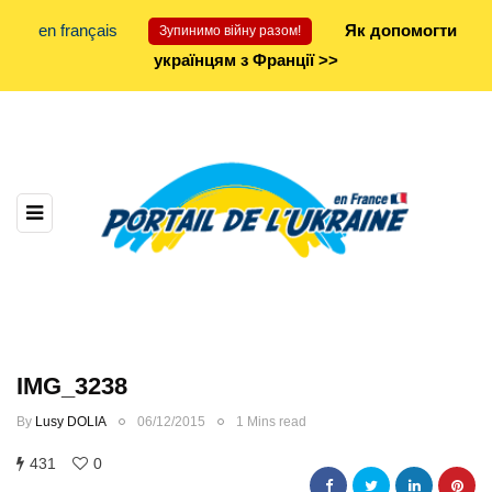
en français
Як допомогти
Зупинимо війну разом!
українцям з Франції >>
IMG_3238
By
Lusy DOLIA
06/12/2015
1 Mins read
431
0